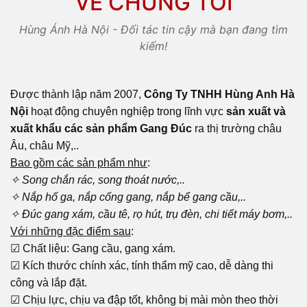
VỀ CHÚNG TÔI
Hùng Ánh Hà Nội - Đối tác tin cậy mà bạn đang tìm
kiếm!
Được thành lập năm 2007,
Công Ty TNHH Hùng Anh Hà
Nội
hoạt động chuyên nghiệp trong lĩnh vực
sản xuất và
xuất khẩu các sản phẩm Gang Đúc
ra thị trường châu
Âu, châu Mỹ,..
Bao gồm các sản phẩm như
:
✧ Song chắn rác, song thoát nước,..
✧ Nắp hố ga, nắp cống gang, nắp bể gang cầu,..
✧ Đúc gang xám, cầu tê, rọ hút, trụ đèn, chi tiết máy bơm,..
Với những đặc điểm sau
:
☑ Chất liệu: Gang cầu, gang xám.
☑ Kích thước chính xác, tính thẩm mỹ cao, dễ dàng thi
công và lắp đặt.
☑ Chịu lực, chịu va đập tốt, không bị mài mòn theo thời